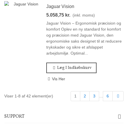
Jaguar Vision
5.058,75 kr.
(inkl. moms)
Jaguar Vision – Ergonomisk præcision og
komfort Oplev en ny standard for komfort
og præcision med Jaguar Vision, den
ergonomiske saks designet til at reducere
trykskader og sikre et afslappet
arbejdsmiljø. Optimal...
Læg I Indkøbskurv
Vis Her
Næs
Viser 1-8 af 42 element(er)
1
2
3
…
6
SUPPORT